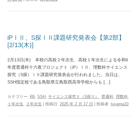
iPⅠⅡ、S探ⅠⅡ課題研究発表会【第2部】
[2/13(木)]
2月13日(木) 本校の高校２年次生、高校１年次生による令和6
年度普通科十六夜プロジェクト（iP）ⅠⅡ、理数科サイエンス
探究（S探）ⅠⅡ課題研究発表会が行われました。当日は、
SSH指定校である鳥取県立鳥取西高等学校からも […]
カテゴリー:
R6
,
SSH
,
サイエンス探究Ⅱ（S探Ⅱ）
,
普通科
,
理数科
,
１年次生
,
２年次生
| 投稿日:
2025 年 2 月 17 日
|
投稿者:
tuyama10