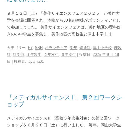
９月１３日（土）「美作サイエンスフェア２０２５」が美作大
学を会場に開催され、本校から50名の生徒がボランティアとし
て参加しました。 美作サイエンスフェアは、美作地区の理科好
きの小中学生を募集し、美作地区の高校生と津山中学 […]
カテゴリー:
R7
,
SSH
,
ボランティア
,
学年
,
普通科
,
津山中学校
,
理数
科
,
科学部
,
１年次生
,
２年次生
,
３年次生
| 投稿日:
2025 年 9 月 18
日
|
投稿者:
tuyama01
「メディカルサイエンスⅡ」第２回ワークシ
ョップ
メディカルサイエンスⅡ（高校３年次生対象）の第２回ワーク
ショップを６月２８日（土）に行いました。 毎年、岡山大学生