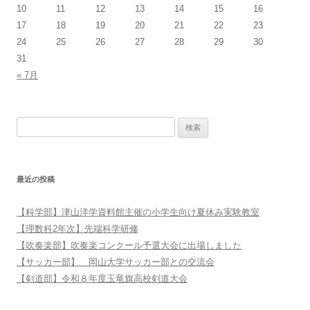
10
11
12
13
14
15
16
17
18
19
20
21
22
23
24
25
26
27
28
29
30
31
« 7月
検索:
最近の投稿
【科学部】津山洋学資料館主催の小学生向け夏休み実験教室
【理数科2年次】先端科学研修
【吹奏楽部】吹奏楽コンクール予選大会に出場しました
【サッカー部】 岡山大学サッカー部との交流会
【剣道部】令和８年度玉竜旗高校剣道大会