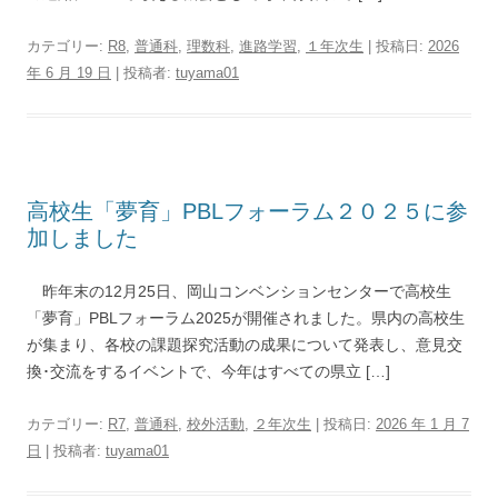
カテゴリー:
R8
,
普通科
,
理数科
,
進路学習
,
１年次生
| 投稿日:
2026
年 6 月 19 日
|
投稿者:
tuyama01
高校生「夢育」PBLフォーラム２０２５に参
加しました
昨年末の12月25日、岡山コンベンションセンターで高校生
「夢育」PBLフォーラム2025が開催されました。県内の高校生
が集まり、各校の課題探究活動の成果について発表し、意見交
換･交流をするイベントで、今年はすべての県立 […]
カテゴリー:
R7
,
普通科
,
校外活動
,
２年次生
| 投稿日:
2026 年 1 月 7
日
|
投稿者:
tuyama01