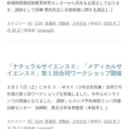
殖補助医療技術教育研究センターから先生をお迎えしておりま
す。講師として田﨑 秀尚先生に生殖医療に関する講話 […]
カテゴリー:
R7
,
SSH
,
普通科
,
理数科
,
３年次生
| 投稿日:
2025 年 7
月 30 日
|
投稿者:
tuyama01
「ナチュラルサイエンスⅡ」「メディカルサ
イエンスⅡ」第１回合同ワークショップ開催
５月１７日（土）にＮＳ Ⅱ ・ＭＳⅡ（３年次生対象）合同で今
年度の第１回ワークショップを実施しました。今年もオンライ
ンでの実施となりました。 講師：ヒロシマ平松病院リンパ浮腫
治療センター 光嶋勲 東京大学名誉教授（本校卒 […]
カテゴリー:
R7
,
SSH
,
普通科
,
理数科
,
３年次生
| 投稿日:
2025 年 7
月 28 日
|
投稿者:
tuyama01