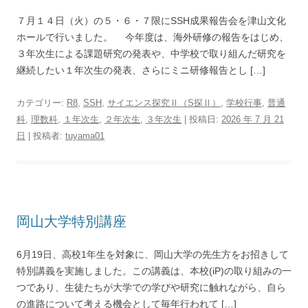
７月１４日（火）の５・６・７限にSSH成果報告会を津山文化
ホールで行いました。 今年度は、海外研修の報告をはじめ、
３年次生による課題研究の発表や、中学校で取り組んだ研究を
継続したい１年次生の発表、さらにミニ研修報告とし […]
カテゴリー:
R8
,
SSH
,
サイエンス探究Ⅱ（S探Ⅱ）
,
学校行事
,
普通
科
,
理数科
,
１年次生
,
２年次生
,
３年次生
| 投稿日:
2026 年 7 月 21
日
|
投稿者:
tuyama01
岡山大学特別講座
6月19日、高校1年生を対象に、岡山大学の先生方をお招きして
特別講義を実施しました。この講義は、本校(iP)の取り組みの一
つであり、生徒たちが大学での学びや研究に触れながら、自ら
の進路について考える機会として毎年行われて […]