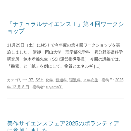
「ナチュラルサイエンスⅠ」第４回ワークシ
ョップ
11月29日（土）にNSⅠで今年度の第４回ワークショップを実
施しました。 講師：岡山大学 理学部化学科 異分野基礎科学
研究所 鈴木孝義先生（SSH運営指導委員） 今回の講義では、
「酸素」と「紙」を例にして、物質とエネルギ […]
カテゴリー:
R7
,
SSH
,
化学
,
普通科
,
理数科
,
２年次生
| 投稿日:
2025
年 12 月 8 日
|
投稿者:
tuyama01
美作サイエンスフェア2025のボランティア
に参加しました