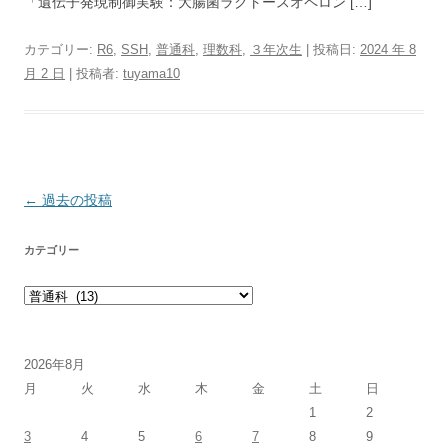
「遺伝子発現制御実験：大腸菌ラクトースオペロン […]
カテゴリー:
R6
,
SSH
,
普通科
,
理数科
,
３年次生
| 投稿日:
2024 年 8
月 2 日
|
投稿者:
tuyama10
投稿ナビゲーション
←
過去の投稿
カテゴリー
カテゴリー
2026年8月
月
火
水
木
金
土
日
1
2
3
4
5
6
7
8
9