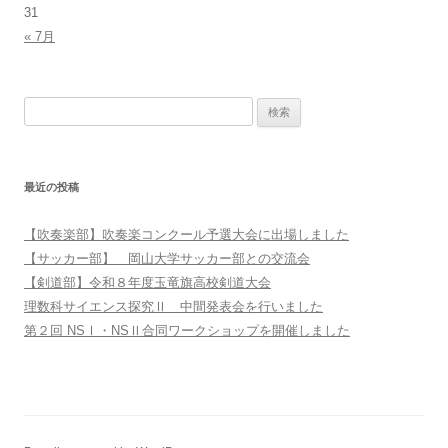
31
« 7月
検索:
最近の投稿
【吹奏楽部】吹奏楽コンクール予選大会に出場しました
【サッカー部】 岡山大学サッカー部との交流会
【剣道部】令和８年度玉竜旗高校剣道大会
理数科サイエンス探究Ⅱ 中間発表会を行いました
第２回 NSⅠ・NSⅡ合同ワークショップを開催しました