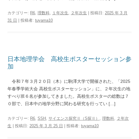
カテゴリー:
R6
,
理数科
,
１年次生
,
２年次生
| 投稿日:
2025 年 3 月
31 日
|
投稿者:
tuyama10
日本地理学会 高校生ポスターセッション参
加
令和７年３月２０日（木）に駒澤大学で開催された、「2025
年春季学術大会 高校生ポスターセッション」に、２年次生の地
すべり班６名が参加してきました。高校生ポスターの総数は７
０部で、日本中の地学分野に関わる研究を行ってい […]
カテゴリー:
R6
,
SSH
,
サイエンス探究Ⅱ（S探Ⅱ）
,
理数科
,
２年次
生
| 投稿日:
2025 年 3 月 25 日
|
投稿者:
tuyama10