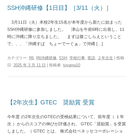
SSH沖縄研修【1日目】［3/11（火）］
3月11日（火）本校2年生15名が本年度から新たに始まった
SSH沖縄研修に参加しました。 津山を午前6時に出発し、11
時に沖縄に降り立ちました。 まずは腹ごしらえということ
で、、、「沖縄すば ちょーでーぐぁ」で沖縄 […]
カテゴリー:
R6
,
R6沖縄研修
,
SSH
,
学校行事
,
英語
,
２年次生
| 投稿
日:
2025 年 3 月 11 日
|
投稿者:
tuyama10
【2年次生】GTEC 奨励賞 受賞
今年度 の2年次生のGTECの受検結果について、前年度（ １年
次 ）からのスコアの伸びが評価され、 GTEC「奨励賞」を受賞
しました。（ GTEC とは、 株式会社ベネッセコーポレーショ