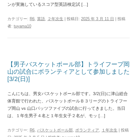
ンが実施しているスコア型英語検定試 […]
カテゴリー:
R6
,
英語
,
２年次生
| 投稿日:
2025 年 3 月 11 日
|
投稿
者:
tuyama10
【男子バスケットボール部】トライフープ岡
山の試合にボランティアとして参加しました
[3/2(日)]
こんにちは、男女バスケットボール部です。3/2(日)に津山総合
体育館で行われた、バスケットボールＢ３リーグのトライフー
プ岡山 vs 山口パッツファイブの試合に行ってきました。当日
は、１年生男子４名と１年生女子２名が、モッ […]
カテゴリー:
R6
,
バスケットボール部
,
ボランティア
,
１年次生
| 投稿