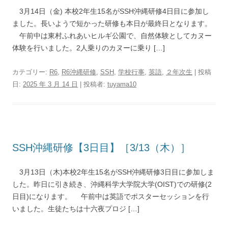
3月14日（金) 本校2年生15名がSSH沖縄研修4日目に参加し
ました。長いようで短かった研修も本日が最終日となります。
午前中は東村ふれあいヒルギ公園で、自然体験としてカヌー
体験を行いました。2人乗りのカヌーに乗り […]
カテゴリー:
R6
,
R6沖縄研修
,
SSH
,
学校行事
,
英語
,
２年次生
| 投稿
日:
2025 年 3 月 14 日
|
投稿者:
tuyama10
SSH沖縄研修【3日目】［3/13（木）］
3月13日（木)本校2年生15名がSSH沖縄研修3日目に参加しま
した。昨日に引き続き、沖縄科学大学院大学(OIST)での研修(2
日目)になります。 午前中は英語でポスターセッションを行
いました。生徒たちは十六夜プロジ […]