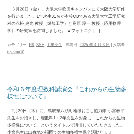
３月28日（金）、大阪大学吹田キャンパスにて大阪大学研修
を行いました。1年次生31名が本校OBである大阪大学工学研究
科の赤松 史光 教授（燃焼工学）と高原 淳一 教授（応用物理
学）の研究室を訪問しました。 ▲フォトニク […]
カテゴリー:
R6
,
SSH
,
１年次生
| 投稿日:
2025 年 4 月 3 日
|
投稿者:
tuyama10
令和６年度理数科講演会『これからの生物多
様性について』
2月20日（木）に、鳥取県八頭町地域おこし協力隊 小宮春平
先生をお招きし、理数科1・2年次生を対象に「これからの生物
多様性について」というタイトルで講演していただきました。
小宮先生は出身地の福岡での生物多様性保全活動だ […]