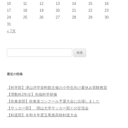
10
11
12
13
14
15
16
17
18
19
20
21
22
23
24
25
26
27
28
29
30
31
« 7月
検索:
最近の投稿
【科学部】津山洋学資料館主催の小学生向け夏休み実験教室
【理数科2年次】先端科学研修
【吹奏楽部】吹奏楽コンクール予選大会に出場しました
【サッカー部】 岡山大学サッカー部との交流会
【剣道部】令和８年度玉竜旗高校剣道大会