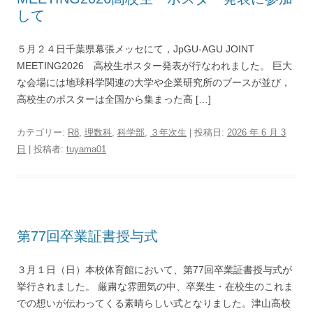
して
５月２４日千葉県幕張メッセにて，JpGU-AGU JOINT
MEETING2026 高校生ポスター発表が行なわれました。 巨大
な会場には地球科学関連の大学や企業研究所のブースが並び，
高校生のポスターは全国から集まった高 […]
カテゴリー:
R8
,
理数科
,
科学部
,
３年次生
| 投稿日:
2026 年 6 月 3
日
|
投稿者:
tuyama01
第77回卒業証書授与式
３月１日（日）本校体育館において、第77回卒業証書授与式が
挙行されました。 厳粛な雰囲気の中、卒業生・在校生のこれま
での想いが伝わってくる素晴らしい式となりました。津山高校