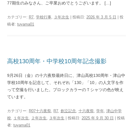
77期生のみなさん、ご卒業おめでとうございます。 […]
カテゴリー:
R7
,
学校行事
,
３年次生
| 投稿日:
2026 年 3 月 5 日
|
投
稿者:
tuyama01
高校130周年・中学校10周年記念撮影
9月26日（金）の十六夜祭最終日に、津山高校130周年・津山中
学校10周年を記念して、それぞれ「130」「10」の人文字を作
って空撮を行いました。ブロックカラーのＴシャツの色が映え
ています。
カテゴリー:
R07十六夜祭
,
R7
,
創立記念
,
十六夜祭
,
学年
,
津山中学
校
,
１年次生
,
２年次生
,
３年次生
| 投稿日:
2025 年 9 月 30 日
|
投稿
者:
tuyama01