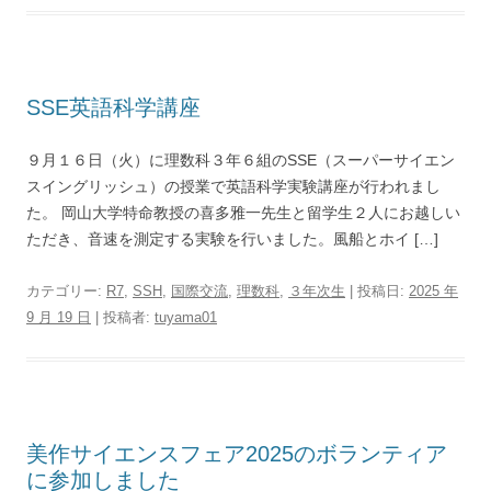
SSE英語科学講座
９月１６日（火）に理数科３年６組のSSE（スーパーサイエン
スイングリッシュ）の授業で英語科学実験講座が行われまし
た。 岡山大学特命教授の喜多雅一先生と留学生２人にお越しい
ただき、音速を測定する実験を行いました。風船とホイ […]
カテゴリー:
R7
,
SSH
,
国際交流
,
理数科
,
３年次生
| 投稿日:
2025 年
9 月 19 日
|
投稿者:
tuyama01
美作サイエンスフェア2025のボランティア
に参加しました