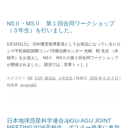
NSⅡ・MSⅡ 第１回合同ワークショップ
（３年生）を行いました。
5月16日(土)、SSH運営指導委員としてお世話になっているヒロ
シマ平松病院国際リンパ浮腫治療センター 光嶋 勲 先生 （本
校卒）をお迎えし、NSⅡ、MSⅡの第１回合同ワークショップ
が開催されました。 講演では，世界トッ […]
カテゴリー:
R8
,
SSH
,
講演会
,
３年次生
| 投稿日:
2026 年 6 月 4 日
|
投稿者:
tuyama01
日本地球惑星科学連合JpGU-AGU JOINT
MEETING2026高校生 ポスター発表に参加