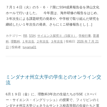
７月１４日（火）の５・６・７限にSSH成果報告会を津山文化
ホールで行いました。 今年度は、海外研修の報告をはじめ、
３年次生による課題研究の発表や、中学校で取り組んだ研究を
継続したい１年次生の発表、さらにミニ研修報告とし […]
カテゴリー:
R8
,
SSH
,
サイエンス探究Ⅱ（S探Ⅱ）
,
学校行事
,
普通
科
,
理数科
,
１年次生
,
２年次生
,
３年次生
| 投稿日:
2026 年 7 月 21
日
|
投稿者:
tuyama01
ミンダナオ州立大学の学生とのオンライン交
流
6月１９日（金）に、理数科3年次の生徒たちがSSE（スーパ
ー・サイエンス・イングリッシュ）の授業で、フィリピンのミ
ンダナオ州立大学ジェネラルサントス校高等部の生徒たちと英