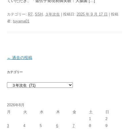
ていただき、「遺伝子発現制御実験：大腸菌 […]
カテゴリー:
R7
,
SSH
,
３年次生
| 投稿日:
2025 年 9 月 17 日
|
投稿
者:
tuyama01
投稿ナビゲーション
←
過去の投稿
カテゴリー
カテゴリー
2026年8月
月
火
水
木
金
土
日
1
2
3
4
5
6
7
8
9