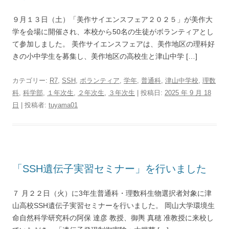
９月１３日（土）「美作サイエンスフェア２０２５」が美作大
学を会場に開催され、本校から50名の生徒がボランティアとし
て参加しました。 美作サイエンスフェアは、美作地区の理科好
きの小中学生を募集し、美作地区の高校生と津山中学 […]
カテゴリー:
R7
,
SSH
,
ボランティア
,
学年
,
普通科
,
津山中学校
,
理数
科
,
科学部
,
１年次生
,
２年次生
,
３年次生
| 投稿日:
2025 年 9 月 18
日
|
投稿者:
tuyama01
「SSH遺伝子実習セミナー」を行いました
７ 月２２日（火）に3年生普通科・理数科生物選択者対象に津
山高校SSH遺伝子実習セミナーを行いました。 岡山大学環境生
命自然科学研究科の阿保 達彦 教授、御輿 真穂 准教授に来校し