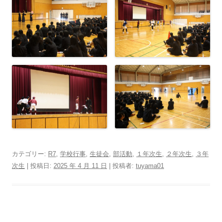
カテゴリー:
R7
,
学校行事
,
生徒会
,
部活動
,
１年次生
,
２年次生
,
３年
次生
| 投稿日:
2025 年 4 月 11 日
|
投稿者:
tuyama01