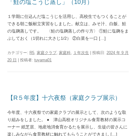
「鮭の塩こうじ蒸し」（10月）
１学期に仕込んだ塩こうじを活用し、高校生でもつくることが
できる朝ご飯献立実習をしました。献立は、みそ汁、白飯、鮭
の塩麹蒸しです。 〈鮭の塩麹蒸しの作り方〉 ①鮭に塩麹をま
ぶしておく（1切れに大さじ1/2） ②白菜を一口 […]
カテゴリー:
R5
,
家庭クラブ
,
家庭科
,
１年次生
| 投稿日:
2024 年 9 月
20 日
|
投稿者:
tuyama01
【R５年度】十六夜祭（家庭クラブ展示）
今年度、十六夜祭での家庭クラブの展示として、次のような取
り組みをしました。 ● 津山高校オリジナル食育教材の展示コ
ーナー 紙芝居、地産地消食育かるたを展示し、生徒の皆さんに
楽しみながら食育教材に触れてもらうことができまし […]