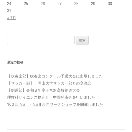
24
25
26
27
28
29
30
31
« 7月
検索:
最近の投稿
【吹奏楽部】吹奏楽コンクール予選大会に出場しました
【サッカー部】 岡山大学サッカー部との交流会
【剣道部】令和８年度玉竜旗高校剣道大会
理数科サイエンス探究Ⅱ 中間発表会を行いました
第２回 NSⅠ・NSⅡ合同ワークショップを開催しました