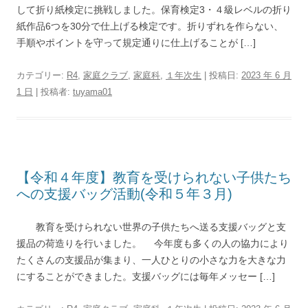
して折り紙検定に挑戦しました。保育検定3・４級レベルの折り
紙作品6つを30分で仕上げる検定です。折りずれを作らない、
手順やポイントを守って規定通りに仕上げることが […]
カテゴリー:
R4
,
家庭クラブ
,
家庭科
,
１年次生
| 投稿日:
2023 年 6 月
1 日
|
投稿者:
tuyama01
【令和４年度】教育を受けられない子供たち
への支援バッグ活動(令和５年３月)
教育を受けられない世界の子供たちへ送る支援バッグと支
援品の荷造りを行いました。 今年度も多くの人の協力により
たくさんの支援品が集まり、一人ひとりの小さな力を大きな力
にすることができました。支援バッグには毎年メッセー […]