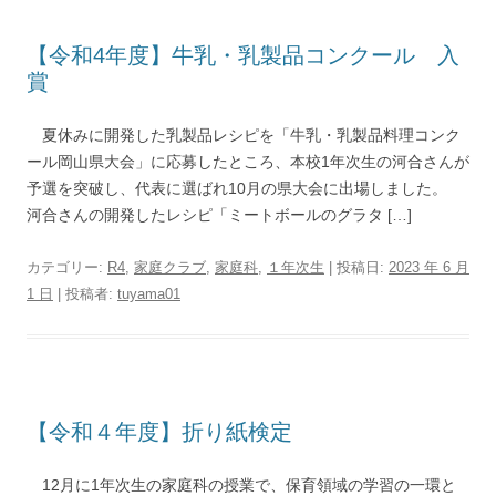
【令和4年度】牛乳・乳製品コンクール 入
賞
夏休みに開発した乳製品レシピを「牛乳・乳製品料理コンク
ール岡山県大会」に応募したところ、本校1年次生の河合さんが
予選を突破し、代表に選ばれ10月の県大会に出場しました。
河合さんの開発したレシピ「ミートボールのグラタ […]
カテゴリー:
R4
,
家庭クラブ
,
家庭科
,
１年次生
| 投稿日:
2023 年 6 月
1 日
|
投稿者:
tuyama01
【令和４年度】折り紙検定
12月に1年次生の家庭科の授業で、保育領域の学習の一環と