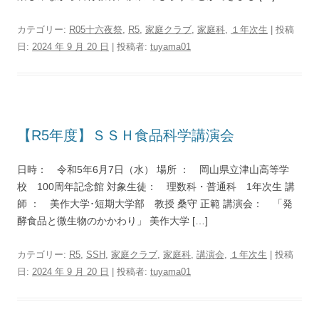
カテゴリー:
R05十六夜祭
,
R5
,
家庭クラブ
,
家庭科
,
１年次生
| 投稿
日:
2024 年 9 月 20 日
|
投稿者:
tuyama01
【R5年度】ＳＳＨ食品科学講演会
日時： 令和5年6月7日（水） 場所 ： 岡山県立津山高等学
校 100周年記念館 対象生徒： 理数科・普通科 1年次生 講
師 ： 美作大学･短期大学部 教授 桑守 正範 講演会： 「発
酵食品と微生物のかかわり」 美作大学 […]
カテゴリー:
R5
,
SSH
,
家庭クラブ
,
家庭科
,
講演会
,
１年次生
| 投稿
日:
2024 年 9 月 20 日
|
投稿者:
tuyama01