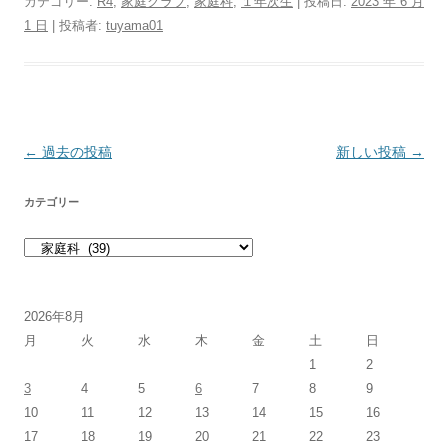
カテゴリー:
R4
,
家庭クラブ
,
家庭科
,
１年次生
| 投稿日:
2023 年 6 月
1 日
|
投稿者:
tuyama01
投稿ナビゲーション
←
過去の投稿
新しい投稿
→
カテゴリー
カテゴリー
2026年8月
月
火
水
木
金
土
日
1
2
3
4
5
6
7
8
9
10
11
12
13
14
15
16
17
18
19
20
21
22
23