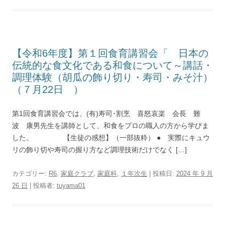
【令和6年度】第１回食育講習会「 日本の
伝統的な食文化である和食について～講話・
調理体験（胡瓜の飾り切り・寿司・みそ汁）
（７月22日 ）
第1回食育講習会では、(有)寿司･割烹 喜怒哀楽 会長 難
波 康男先生を講師として、和食をプロの職人の方から学びま
した。 【生徒の感想】（一部抜粋） ● 実際にキュウ
リの飾り切や寿司の握り方など調理技術だけでなく […]
カテゴリー:
R6
,
家庭クラブ
,
家庭科
,
１年次生
| 投稿日:
2024 年 9 月
26 日
|
投稿者:
tuyama01