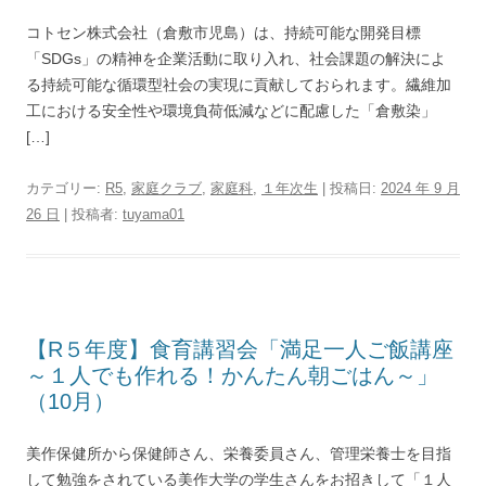
コトセン株式会社（倉敷市児島）は、持続可能な開発目標
「SDGs」の精神を企業活動に取り入れ、社会課題の解決によ
る持続可能な循環型社会の実現に貢献しておられます。繊維加
工における安全性や環境負荷低減などに配慮した「倉敷染」
[…]
カテゴリー:
R5
,
家庭クラブ
,
家庭科
,
１年次生
| 投稿日:
2024 年 9 月
26 日
|
投稿者:
tuyama01
【R５年度】食育講習会「満足一人ご飯講座
～１人でも作れる！かんたん朝ごはん～」
（10月）
美作保健所から保健師さん、栄養委員さん、管理栄養士を目指
して勉強をされている美作大学の学生さんをお招きして「１人