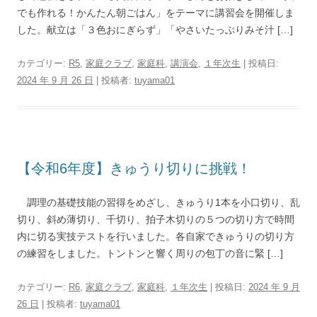
でも作れる！かんたん朝ごはん」をテーマに講習会を開催しま
した。献立は「３色おにぎらず」「やさいたっぷりみそ汁 […]
カテゴリー:
R5
,
家庭クラブ
,
家庭科
,
講演会
,
１年次生
| 投稿日:
2024 年 9 月 26 日
|
投稿者:
tuyama01
【令和6年度】きゅうり切りに挑戦！
調理の基礎技能の習得をめざし、きゅうり1本を小口切り、乱
切り、斜め薄切り、千切り、拍子木切りの５つの切り方で時間
内に切る実技テストを行いました。各自家できゅうりの切り方
の練習をしました。トントンと響く周りの包丁の音に緊 […]
カテゴリー:
R6
,
家庭クラブ
,
家庭科
,
１年次生
| 投稿日:
2024 年 9 月
26 日
|
投稿者:
tuyama01