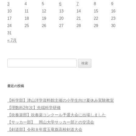
3
4
5
6
7
8
9
10
11
12
13
14
15
16
17
18
19
20
21
22
23
24
25
26
27
28
29
30
31
« 7月
検索:
最近の投稿
【科学部】津山洋学資料館主催の小学生向け夏休み実験教室
【理数科2年次】先端科学研修
【吹奏楽部】吹奏楽コンクール予選大会に出場しました
【サッカー部】 岡山大学サッカー部との交流会
【剣道部】令和８年度玉竜旗高校剣道大会