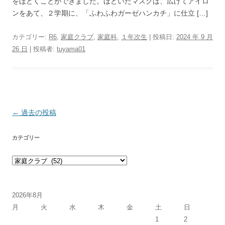
をほどくことができました。ほどいたマスクは、広げてアイロ
ンをあて、２学期に、「ふわふわガーゼハンカチ」に仕立 […]
カテゴリー:
R6
,
家庭クラブ
,
家庭科
,
１年次生
| 投稿日:
2024 年 9 月
26 日
|
投稿者:
tuyama01
投稿ナビゲーション
←
過去の投稿
カテゴリー
カテゴリー
2026年8月
月
火
水
木
金
土
日
1
2