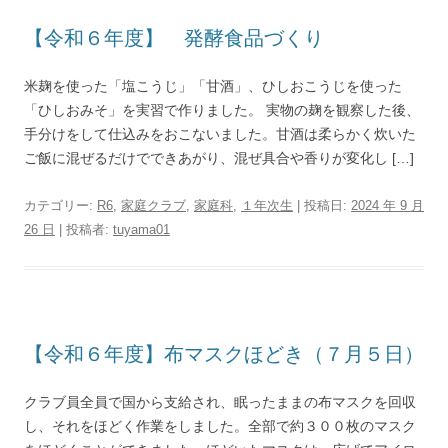
【令和６年度】 発酵食品づくり
米麹を使った「塩こうじ」「甘酒」、ひしおこうじを使った
「ひしおみそ」を実習で作りました。 実物の麹を観察した後、
手分けをして仕込みをおこないました。甘酒は柔らかく炊いた
ご飯に混ぜるだけでできあがり、混ぜ具合や香りが変化し […]
カテゴリー:
R6
,
家庭クラブ
,
家庭科
,
１年次生
| 投稿日:
2024 年 9 月
26 日
|
投稿者:
tuyama01
【令和６年度】布マスクほどき（７月５日）
クラブ員全員で国から支給され、眠ったままの布マスクを回収
し、それをほどく作業をしました。全部で約３００枚のマスク