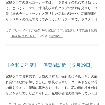
家庭クラブの展示コーナーでは、「ＳＤＧｓの視点で活動しよ
う」というテーマで、津山高校家庭クラブの活動を見直し、企
業（株式会社コトセン）と連携した活動の報告や、新聞記事か
らＳＤＧｓの視点で考えてみようというテーマで、ポスタ […]
カテゴリー:
R06十六夜祭
,
R6
,
家庭クラブ
,
家庭科
,
１年次生
| 投稿
日:
2024 年 9 月 26 日
|
投稿者:
tuyama01
【令和６年度】 保育園訪問（５月29日）
家庭クラブ員有志で、近隣の幼稚園、保育園に子供たちとの触
れ合い活動に参加しました。学校からマリーゴールドなどの花
の苗を持参し、花壇の草抜きや、土おこし、花の苗の植え付け
などをさせていただきました。花壇や砂場の整備をしてい […]
カテゴリー:
R6
,
家庭クラブ
,
家庭科
,
１年次生
| 投稿日:
2024 年 9 月