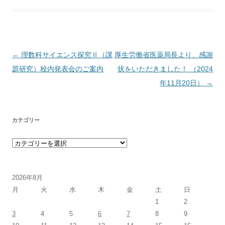
投稿ナビゲーション
←
理数科サイエンス探究Ⅱ（課
厚生労働省医薬局長より、感謝
題研究）校内発表会のご案内
状をいただきました！ （2024
年11月20日）
→
カテゴリー
カテゴリー
2026年8月
月
火
水
木
金
土
日
1
2
3
4
5
6
7
8
9