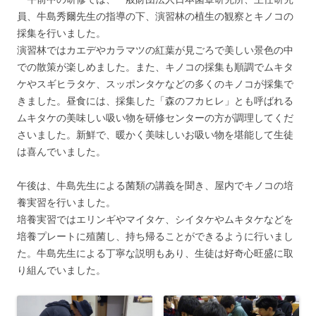
員、牛島秀爾先生の指導の下、演習林の植生の観察とキノコの
採集を行いました。
演習林ではカエデやカラマツの紅葉が見ごろで美しい景色の中
での散策が楽しめました。また、キノコの採集も順調でムキタ
ケやスギヒラタケ、スッポンタケなどの多くのキノコが採集で
きました。昼食には、採集した「森のフカヒレ」とも呼ばれる
ムキタケの美味しい吸い物を研修センターの方が調理してくだ
さいました。新鮮で、暖かく美味しいお吸い物を堪能して生徒
は喜んでいました。
午後は、牛島先生による菌類の講義を聞き、屋内でキノコの培
養実習を行いました。
培養実習ではエリンギやマイタケ、シイタケやムキタケなどを
培養プレートに殖菌し、持ち帰ることができるように行いまし
た。牛島先生による丁寧な説明もあり、生徒は好奇心旺盛に取
り組んでいました。