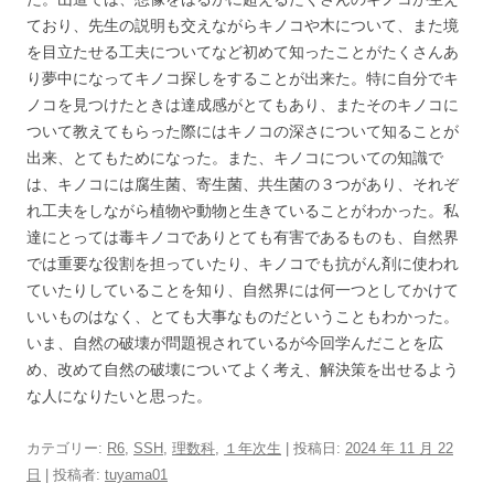
ており、先生の説明も交えながらキノコや木について、また境
を目立たせる工夫についてなど初めて知ったことがたくさんあ
り夢中になってキノコ探しをすることが出来た。特に自分でキ
ノコを見つけたときは達成感がとてもあり、またそのキノコに
ついて教えてもらった際にはキノコの深さについて知ることが
出来、とてもためになった。また、キノコについての知識で
は、キノコには腐生菌、寄生菌、共生菌の３つがあり、それぞ
れ工夫をしながら植物や動物と生きていることがわかった。私
達にとっては毒キノコでありとても有害であるものも、自然界
では重要な役割を担っていたり、キノコでも抗がん剤に使われ
ていたりしていることを知り、自然界には何一つとしてかけて
いいものはなく、とても大事なものだということもわかった。
いま、自然の破壊が問題視されているが今回学んだことを広
め、改めて自然の破壊についてよく考え、解決策を出せるよう
な人になりたいと思った。
カテゴリー:
R6
,
SSH
,
理数科
,
１年次生
| 投稿日:
2024 年 11 月 22
日
|
投稿者:
tuyama01