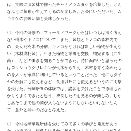
は、実際に演習林で採ったチャナメツムタケを培養した。どん
なふうに菌糸が生えてくるのか楽しみ。お昼にいただいた、ム
キタケのお吸い物も美味しかった。
〇 今回の研修の、フィールドワークからはいつもは深く考え
ない樹木やキノコについて、また、菌類とキノコの森林内で
の、死んだ樹木の分解。キノコがなければ新しい植物が生えな
い（木材腐朽菌）。生きた植物と栄養を交換、補完する（共生
菌）。などの働きを知ることができた。特に面白いと思ったの
はロクショウグサレキンが倒木から生え、木材を青く染めたも
のを人々が家具に利用しているということだった。他にもタイ
ヤの分解にも使えるなど、食用以外にも使えるというのに衝撃
を受けた。分離培養の体験では、講習を受けたことで原理もわ
かりうまくできたと思う。成長したのを見るのが楽しみ。しか
しあそこまで他の菌が入らないようにしないといけないなん
て、意外と弱いのだなと考えた。
〇 今回地球環境研修を受けてみて多くの学びと発見があっ
た。山道では、想像をはるかに超えるたくさんのキノコが生え