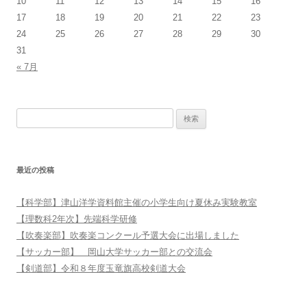
10
11
12
13
14
15
16
17
18
19
20
21
22
23
24
25
26
27
28
29
30
31
« 7月
検索:
最近の投稿
【科学部】津山洋学資料館主催の小学生向け夏休み実験教室
【理数科2年次】先端科学研修
【吹奏楽部】吹奏楽コンクール予選大会に出場しました
【サッカー部】 岡山大学サッカー部との交流会
【剣道部】令和８年度玉竜旗高校剣道大会