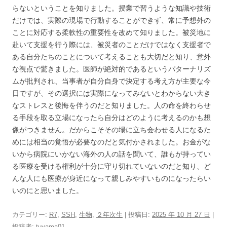
らないということを知りました。授業で習うような知識や技術
だけでは、実際の現場で行動することができず、常に予想外の
ことに対応する柔軟性の重要性を改めて知りました。被災地に
赴いて支援を行う際には、被災者のことだけではなく支援者で
ある自分たちのことについて考えることも大切だと知り、意外
な視点で驚きました。医師が絶対的であるというパターナリズ
ムが批判され、当事者が自分自身で決定する考え方が主要な今
日ですが、その選択には実際になってみないとわからない大き
なストレスと後悔を伴うのだと知りました。人の命を終わらせ
る手段を取る立場になったら自分はどのように考えるのかも想
像がつきません。だからこそその場に立ち会わせる人になるた
めには相当の覚悟が必要なのだと気付かされました。お金がな
いから病院にいかない海外の人の話を聞いて、誰もが持ってい
る医療を受ける権利が十分に守り切れていないのだと知り、ど
んな人にも医療が身近になって親しみやすいものになったらい
いのにと思いました。
カテゴリー:
R7
,
SSH
,
生物
,
２年次生
| 投稿日:
2025 年 10 月 27 日
|
投稿者:
tuyama01