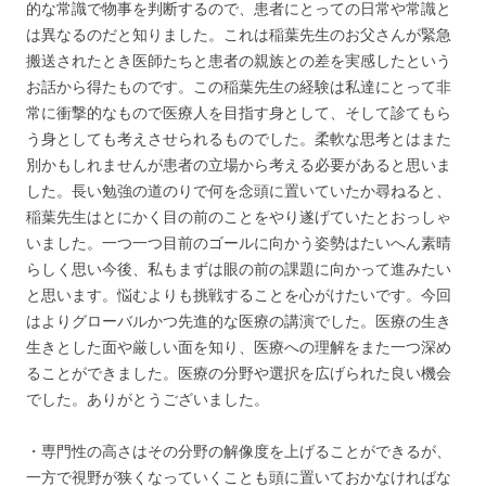
的な常識で物事を判断するので、患者にとっての日常や常識と
は異なるのだと知りました。これは稲葉先生のお父さんが緊急
搬送されたとき医師たちと患者の親族との差を実感したという
お話から得たものです。この稲葉先生の経験は私達にとって非
常に衝撃的なもので医療人を目指す身として、そして診てもら
う身としても考えさせられるものでした。柔軟な思考とはまた
別かもしれませんが患者の立場から考える必要があると思いま
した。長い勉強の道のりで何を念頭に置いていたか尋ねると、
稲葉先生はとにかく目の前のことをやり遂げていたとおっしゃ
いました。一つ一つ目前のゴールに向かう姿勢はたいへん素晴
らしく思い今後、私もまずは眼の前の課題に向かって進みたい
と思います。悩むよりも挑戦することを心がけたいです。今回
はよりグローバルかつ先進的な医療の講演でした。医療の生き
生きとした面や厳しい面を知り、医療への理解をまた一つ深め
ることができました。医療の分野や選択を広げられた良い機会
でした。ありがとうございました。
・専門性の高さはその分野の解像度を上げることができるが、
一方で視野が狭くなっていくことも頭に置いておかなければな