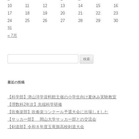
10
11
12
13
14
15
16
17
18
19
20
21
22
23
24
25
26
27
28
29
30
31
« 7月
検索:
最近の投稿
【科学部】津山洋学資料館主催の小学生向け夏休み実験教室
【理数科2年次】先端科学研修
【吹奏楽部】吹奏楽コンクール予選大会に出場しました
【サッカー部】 岡山大学サッカー部との交流会
【剣道部】令和８年度玉竜旗高校剣道大会