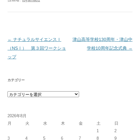
投稿ナビゲーション
←
ナチュラルサイエンスＩ
津山高等学校130周年・津山中
（NSⅠ） 第３回ワークショ
学校10周年記念式典
→
ップ
カテゴリー
カテゴリー
2026年8月
月
火
水
木
金
土
日
1
2
3
4
5
6
7
8
9