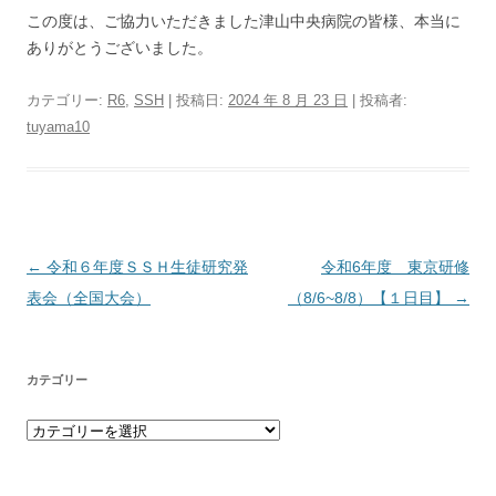
この度は、ご協力いただきました津山中央病院の皆様、本当に
ありがとうございました。
カテゴリー:
R6
,
SSH
| 投稿日:
2024 年 8 月 23 日
|
投稿者:
tuyama10
投稿ナビゲーション
←
令和６年度ＳＳＨ生徒研究発
令和6年度 東京研修
表会（全国大会）
（8/6~8/8）【１日目】
→
カテゴリー
カテゴリー