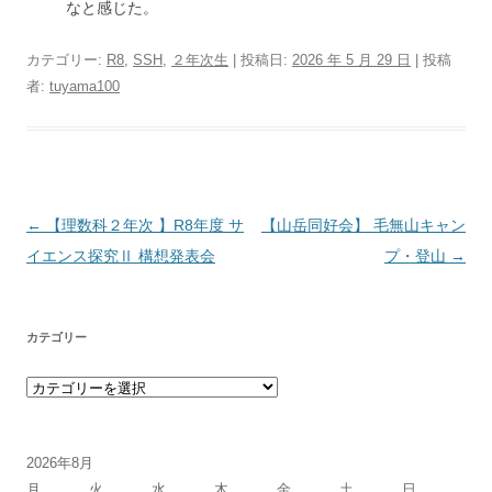
なと感じた。
カテゴリー:
R8
,
SSH
,
２年次生
| 投稿日:
2026 年 5 月 29 日
|
投稿
者:
tuyama100
投稿ナビゲーション
←
【理数科２年次 】R8年度 サ
【山岳同好会】 毛無山キャン
イエンス探究Ⅱ 構想発表会
プ・登山
→
カテゴリー
カテゴリー
2026年8月
月
火
水
木
金
土
日