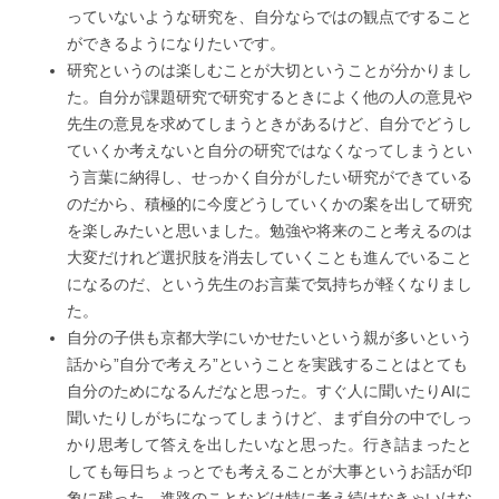
っていないような研究を、自分ならではの観点ですること
ができるようになりたいです。
研究というのは楽しむことが大切ということが分かりまし
た。自分が課題研究で研究するときによく他の人の意見や
先生の意見を求めてしまうときがあるけど、自分でどうし
ていくか考えないと自分の研究ではなくなってしまうとい
う言葉に納得し、せっかく自分がしたい研究ができている
のだから、積極的に今度どうしていくかの案を出して研究
を楽しみたいと思いました。勉強や将来のこと考えるのは
大変だけれど選択肢を消去していくことも進んでいること
になるのだ、という先生のお言葉で気持ちが軽くなりまし
た。
自分の子供も京都大学にいかせたいという親が多いという
話から”自分で考えろ”ということを実践することはとても
自分のためになるんだなと思った。すぐ人に聞いたりAIに
聞いたりしがちになってしまうけど、まず自分の中でしっ
かり思考して答えを出したいなと思った。行き詰まったと
しても毎日ちょっとでも考えることが大事というお話が印
象に残った。進路のことなどは特に考え続けなきゃいけな