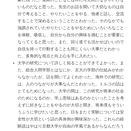
いものだなと思った。先生のお話を聞いて大切なものは自
分で考えること、やりたいことをやる、他者と話し、交流
することで深めるということだとわかった。そのなかでも
強調されていたやりたいことをやるためにいろいろなこと
を体験、吸収し、自分から自分の興味を掴むことが重要に
なってくると思った。また、回り道でも活かせばいいので
自信を持って行動することも同じくらい大事だとわかっ
た。多角的な視点と向上心を手に入れたい。
大学の研究について詳しく知ることができてよかった。ま
た、総合人間学部とはなにか、京大の学部の仕組みがわか
らなかったが、話を聞いてよくわかった。海外での研究に
は、人のつながりが大事なんだとわかった。トルコの話は
とてもためになった。大学の間は、この研究が将来の社会
のためになるのか、学ぶ意味はあるのかといったことを考
えずに好きなことをやるのが大切と聞き、将来僕もそうい
うふうに学びたいと思った。日をまたぐ実験については安
全性が大切という話の具体例が興味深かった。これらの経
験談はやはり京都大学が自由の学風であるからなんだろう