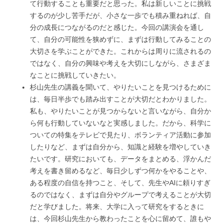
て行動することも重要だと思った。私は新しいことに挑戦
するのが少し苦手だが、小さな一歩でも積み重ねれば、自
分の成長につながるのだと感じた。今回の講演会を通し
て、自分の可能性を狭めずに、まずは行動してみることの
大切さを学ぶことができた。これからは周りに流されるの
ではなく、自分の興味や考えを大切にしながら、さまざま
なことに挑戦していきたい。
杉山先生の講義を聞いて、やりたいことを見つけるために
は、毎日半歩でも踏み出すことが大切だとわかりました。
私も、やりたいことが見つからないと言いながら、自分か
ら何も行動していないなと実感しました。だから、科学に
ついての特集をテレビで見たり、ボランティア活動に参加
したりなど、まずは自分から、知識と経験を増やしていき
たいです。研究においても、データをまとめる、浮かんだ
考えを書き留めるなど、毎日少しずつ何かをやることや、
ある程度の自信を持つこと、そして、先生やAIに頼りすぎ
るのではなく、まずは自分やグループで考えることが大切
だと学びました。将来、大学に入って研究をするときに
は、今回杉山先生から教わったことを心に留めて、誰もや