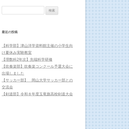
検索:
最近の投稿
【科学部】津山洋学資料館主催の小学生向
け夏休み実験教室
【理数科2年次】先端科学研修
【吹奏楽部】吹奏楽コンクール予選大会に
出場しました
【サッカー部】 岡山大学サッカー部との
交流会
【剣道部】令和８年度玉竜旗高校剣道大会