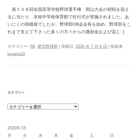
第１０８回全国高等学校野球選手権 岡山大会の初戦を迎え
るに当たり、本校中学校体育館で壮行式が実施されました。あ
いにくの雨模様でしたが、野球部OB会会長を始め、野球部をこ
れまで支えて下さった多くの方々からの激励金および温 […]
カテゴリー:
R8
,
硬式野球部
| 投稿日:
2026 年 7 月 6 日
|
投稿者:
tuyama10
カテゴリー
カテゴリー
2026年7月
月
火
水
木
金
土
日