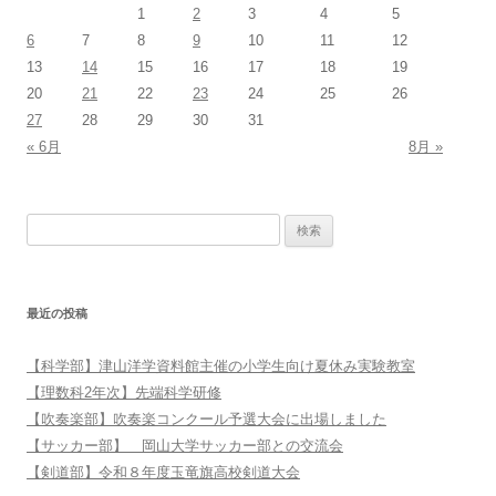
1
2
3
4
5
6
7
8
9
10
11
12
13
14
15
16
17
18
19
20
21
22
23
24
25
26
27
28
29
30
31
« 6月
8月 »
検索:
最近の投稿
【科学部】津山洋学資料館主催の小学生向け夏休み実験教室
【理数科2年次】先端科学研修
【吹奏楽部】吹奏楽コンクール予選大会に出場しました
【サッカー部】 岡山大学サッカー部との交流会
【剣道部】令和８年度玉竜旗高校剣道大会