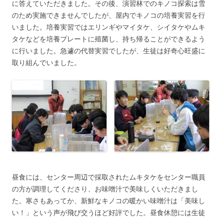
に答えていただきました。その後、演習林でのキノコ探索は雪
のため実施できませんでしたが、屋内でキノコの培養実習を行
いました。培養実習ではエリンギやマイタケ、シイタケやムキ
タケなどを培養プレートに殖菌し、持ち帰ることができるよう
に行いました。急遽の代替実習でしたが、生徒は好奇心旺盛に
取り組んでいました。
昼食には、センター周辺で採取されたムキタケをセンター職員
の方が調理してくださり、お味噌汁で美味しくいただきまし
た。寒さもあってか、新鮮なキノコの暖かい味噌汁は「美味し
い！」という声が飛び交うほど好評でした。昼食休憩には生徒