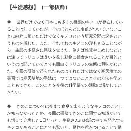
【生徒感想】（一部抜粋）
◆ 世界だけでなく日本にも多くの種類のキノコが存在してい
ることは知っていたが、そのほとんどに名前がついていないこ
とに純粋に驚いただけでなくキノコという研究分野の深さとい
うものを感じた。また、それぞれのキノコの形もさることなが
ら、生態の多様さに興味を覚えた。例えば椎茸やしめじなどと
は違ってトリュフは臭いを発し動物に捕食されることが目的と
いうのは聞いていてとても面白くトリュフの生態に興味がわい
た。今回の研修で得られたものはそれだけではなく寒天培地の
実習では寒天培地の手法は一つではないこととその方法を学ぶ
こともできた。このことを今後の科学部での活動に活かしてい
きたい。
◆ きのこについては今まで食卓で出るようなキノコのことし
か知らなかったため、今回の研修できのこに関する知識がとて
も増えて充実した1日だった。牛島さんのお話の中でも発光する
キノコがあることにとても驚いた。動物を惹きつけることで動