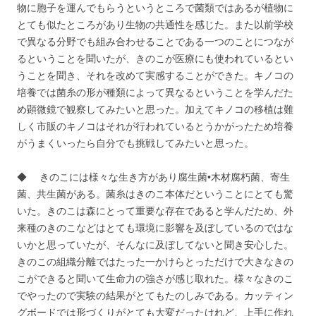
物に胞子を運んでもらうというところで菌類ではあるが植物に
とても似たところがあり生物の共通性を感じた。また以前学校
で異なる分野でも組み合わせることである一つのことにつなが
るということを聞いたが、きのこが医療にも使われているとい
うことを聞き、それを改めて実感することができた。キノコの
培養では菌糸の形が種類によって異なるということを学んだた
め顕微鏡で観察してみたいと思った。加えてキノコの移植は難
しく市販のキノコはそれが行われているとうかがったため培養
がうまくいったら自分でも挑戦してみたいと思った。
◆ きのこには様々な生き方があり腐生菌•木材腐朽菌、寄生
菌、共生菌がある。菌糸はきのこ本体だということにとても驚
いた。きのこは森にとって重要な存在であると学んだため、外
来種のきのこなどはとても環境に影響を及ぼしているのではな
いかと思っていたが、そんなに及ぼしてないと聞き安心した。
きのこの組織分離ではたった一かけらとっただけで大きなきの
こができると聞いて生命力の強さが感じ取れた。様々なきのこ
でやったので実験の結果がとてもたのしみである。カッティン
グボードでは形づくりがとても大変だったけれど、上手に作れ