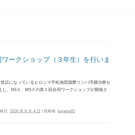
コンテンツへ移動
合同ワークショップ（３年生）を行いま
してお世話になっているヒロシマ平松病院国際リンパ浮腫治療セ
迎えし、NSⅡ、MSⅡの第１回合同ワークショップが開催さ
投稿日:
2026 年 6 月 4 日
|
投稿者:
tuyama01