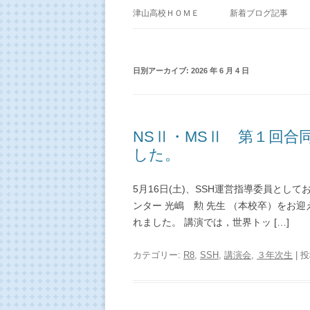
津山高校ＨＯＭＥ
新着ブログ記事
日別アーカイブ:
2026 年 6 月 4 日
NSⅡ・MSⅡ 第１回
した。
5月16日(土)、SSH運営指導委員と
ンター 光嶋 勲 先生 （本校卒）をお
れました。 講演では，世界トッ […]
カテゴリー:
R8
,
SSH
,
講演会
,
３年次生
| 