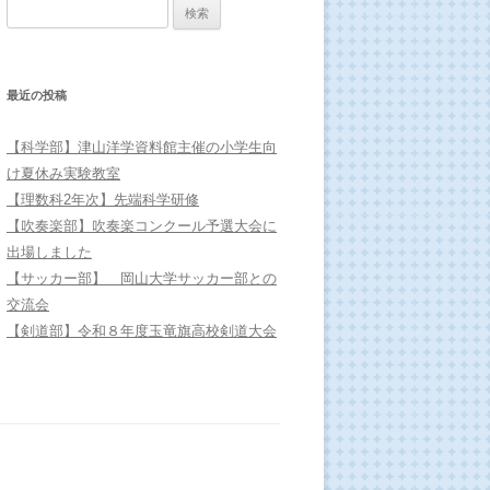
検索:
最近の投稿
【科学部】津山洋学資料館主催の小学生向
け夏休み実験教室
【理数科2年次】先端科学研修
【吹奏楽部】吹奏楽コンクール予選大会に
出場しました
【サッカー部】 岡山大学サッカー部との
交流会
【剣道部】令和８年度玉竜旗高校剣道大会