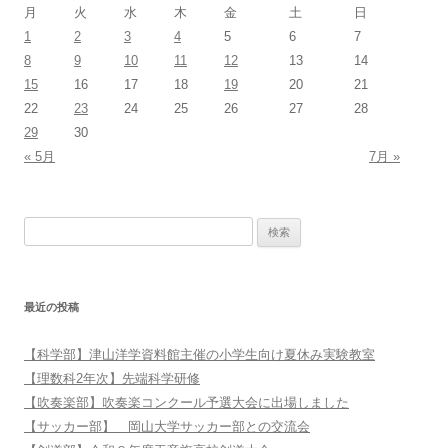
月
火
水
木
金
土
日
1
2
3
4
5
6
7
8
9
10
11
12
13
14
15
16
17
18
19
20
21
22
23
24
25
26
27
28
29
30
« 5月
7月 »
検索:
最近の投稿
【科学部】津山洋学資料館主催の小学生向け夏休み実験教室
【理数科2年次】先端科学研修
【吹奏楽部】吹奏楽コンクール予選大会に出場しました
【サッカー部】 岡山大学サッカー部との交流会