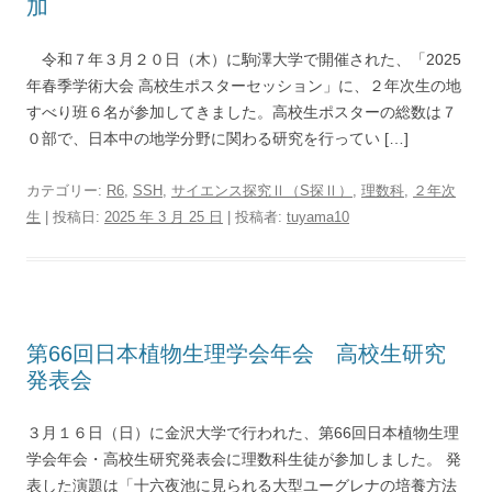
加
令和７年３月２０日（木）に駒澤大学で開催された、「2025
年春季学術大会 高校生ポスターセッション」に、２年次生の地
すべり班６名が参加してきました。高校生ポスターの総数は７
０部で、日本中の地学分野に関わる研究を行ってい […]
カテゴリー:
R6
,
SSH
,
サイエンス探究Ⅱ（S探Ⅱ）
,
理数科
,
２年次
生
| 投稿日:
2025 年 3 月 25 日
|
投稿者:
tuyama10
第66回日本植物生理学会年会 高校生研究
発表会
３月１６日（日）に金沢大学で行われた、第66回日本植物生理
学会年会・高校生研究発表会に理数科生徒が参加しました。 発
表した演題は「十六夜池に見られる大型ユーグレナの培養方法