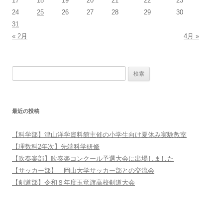
17
18
19
20
21
22
23
24
25
26
27
28
29
30
31
« 2月
4月 »
検索:
最近の投稿
【科学部】津山洋学資料館主催の小学生向け夏休み実験教室
【理数科2年次】先端科学研修
【吹奏楽部】吹奏楽コンクール予選大会に出場しました
【サッカー部】 岡山大学サッカー部との交流会
【剣道部】令和８年度玉竜旗高校剣道大会