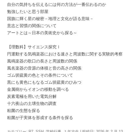
自分の気持ちを伝えるには何の方法が一番伝わるのか
勉強したいと思う部屋
国旗に輝く星の秘密－地理と文化が語る意味－
意志と習慣の関係について
アートとは～日本の美術史から探る～
【理数科】サイエンス探究Ⅰ
円運動する気鳴楽器における速さと周波数に関する実験的考察
風鳴楽器の歌口の長さと周波数の関係
風名楽器の音源の体積と音の高さの関係
ゴム状硫黄の色とその条件について
黒にも黄色にもなるゴム状硫黄のひみつ
金属樹からイオンの移動を調べる
炭素電極を用いた電気分解
十六夜山の土壌生物の調査
粘菌の生態を探る
粘菌が子実体を形成する条件を探る
カテゴリー:
R7
,
SSH
,
学校行事
,
１年次生
| 投稿日:
2026 年 2 月 13