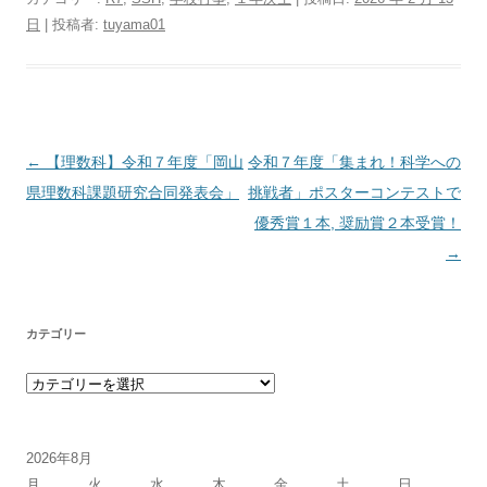
日
|
投稿者:
tuyama01
投稿ナビゲーション
←
【理数科】令和７年度「岡山
令和７年度「集まれ！科学への
県理数科課題研究合同発表会」
挑戦者」ポスターコンテストで
優秀賞１本, 奨励賞２本受賞！
→
カテゴリー
カテゴリー
2026年8月
月
火
水
木
金
土
日