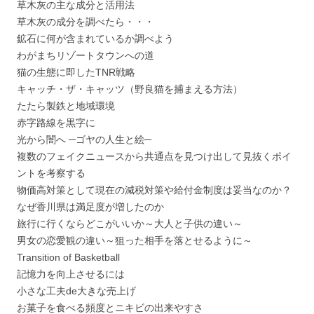
草木灰の主な成分と活用法
草木灰の成分を調べたら・・・
鉱石に何が含まれているか調べよう
わがまちリゾートタウンへの道
猫の生態に即したTNR戦略
キャッチ・ザ・キャッツ（野良猫を捕まえる方法）
たたら製鉄と地域環境
赤字路線を黒字に
光から闇へ ─ゴヤの人生と絵─
複数のフェイクニュースから共通点を見つけ出して見抜くポイ
ントを考察する
物価高対策として現在の減税対策や給付金制度は妥当なのか？
なぜ香川県は満足度が増したのか
旅行に行くならどこがいいか～大人と子供の違い～
男女の恋愛観の違い～狙った相手を落とせるように～
Transition of Basketball
記憶力を向上させるには
小さな工夫de大きな売上げ
お菓子を食べる頻度とニキビの出来やすさ