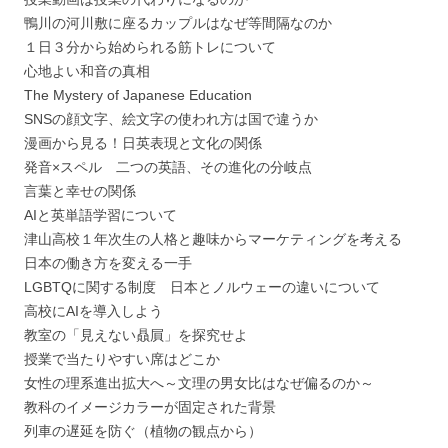
鴨川の河川敷に座るカップルはなぜ等間隔なのか
１日３分から始められる筋トレについて
心地よい和音の真相
The Mystery of Japanese Education
SNSの顔文字、絵文字の使われ方は国で違うか
漫画から見る！日英表現と文化の関係
発音×スペル 二つの英語、その進化の分岐点
言葉と幸せの関係
AIと英単語学習について
津山高校１年次生の人格と趣味からマーケティングを考える
日本の働き方を変える一手
LGBTQに関する制度 日本とノルウェーの違いについて
高校にAIを導入しよう
教室の「見えない贔屓」を探究せよ
授業で当たりやすい席はどこか
女性の理系進出拡大へ～文理の男女比はなぜ偏るのか～
教科のイメージカラーが固定された背景
列車の遅延を防ぐ（植物の観点から）