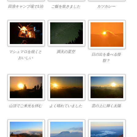
田浪キャンプ場で1泊
ご飯を炊きました
カツカレー
マシュマロを焼くと
満天の星空
日の出を食べる怪
おいしい
獣？
山頂でご来光を拝む
よく晴れていました
雲の上に輝く太陽