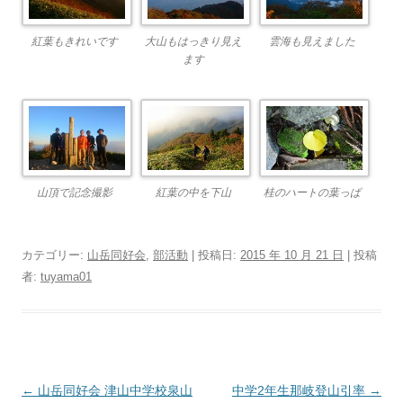
紅葉もきれいです
大山もはっきり見え
雲海も見えました
ます
山頂で記念撮影
紅葉の中を下山
桂のハートの葉っぱ
カテゴリー:
山岳同好会
,
部活動
| 投稿日:
2015 年 10 月 21 日
|
投稿
者:
tuyama01
投稿ナビゲーション
←
山岳同好会 津山中学校泉山
中学2年生那岐登山引率
→