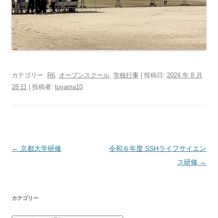
カテゴリー:
R6
,
オープンスクール
,
学校行事
| 投稿日:
2024 年 8 月
28 日
|
投稿者:
tuyama10
投稿ナビゲーション
←
京都大学研修
令和６年度 SSHライフサイエン
ス研修
→
カテゴリー