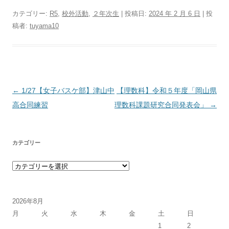
カテゴリー:
R5
,
校外活動
,
２年次生
| 投稿日:
2024 年 2 月 6 日
|
投
稿者:
tuyama10
投稿ナビゲーション
←
1/27【女子バスケ部】津山中
【理数科】令和５年度「岡山県
高合同練習
理数科課題研究合同発表会」
→
カテゴリー
カテゴリー
2026年8月
月
火
水
木
金
土
日
1
2