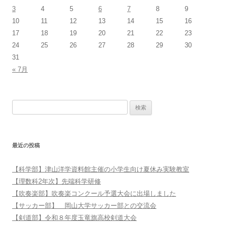
3
4
5
6
7
8
9
10
11
12
13
14
15
16
17
18
19
20
21
22
23
24
25
26
27
28
29
30
31
« 7月
検索:
最近の投稿
【科学部】津山洋学資料館主催の小学生向け夏休み実験教室
【理数科2年次】先端科学研修
【吹奏楽部】吹奏楽コンクール予選大会に出場しました
【サッカー部】 岡山大学サッカー部との交流会
【剣道部】令和８年度玉竜旗高校剣道大会