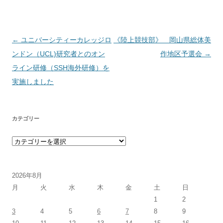
投稿ナビゲーション
←
ユニバーシティーカレッジロ
《陸上競技部》 岡山県総体美
ンドン（UCL)研究者とのオン
作地区予選会
→
ライン研修（SSH海外研修）を
実施しました
カテゴリー
カテゴリー
2026年8月
月
火
水
木
金
土
日
1
2
3
4
5
6
7
8
9