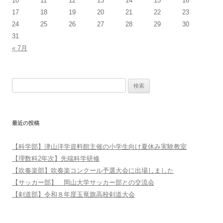
10
11
12
13
14
15
16
17
18
19
20
21
22
23
24
25
26
27
28
29
30
31
« 7月
検索:
最近の投稿
【科学部】津山洋学資料館主催の小学生向け夏休み実験教室
【理数科2年次】先端科学研修
【吹奏楽部】吹奏楽コンクール予選大会に出場しました
【サッカー部】 岡山大学サッカー部との交流会
【剣道部】令和８年度玉竜旗高校剣道大会