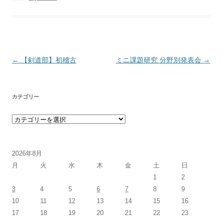
投稿ナビゲーション
←
【剣道部】初稽古
ミニ課題研究 分野別発表会
→
カテゴリー
カテゴリー
2026年8月
月
火
水
木
金
土
日
1
2
3
4
5
6
7
8
9
10
11
12
13
14
15
16
17
18
19
20
21
22
23