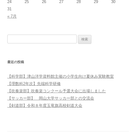
24
25
26
27
28
29
30
31
« 7月
検索:
最近の投稿
【科学部】津山洋学資料館主催の小学生向け夏休み実験教室
【理数科2年次】先端科学研修
【吹奏楽部】吹奏楽コンクール予選大会に出場しました
【サッカー部】 岡山大学サッカー部との交流会
【剣道部】令和８年度玉竜旗高校剣道大会