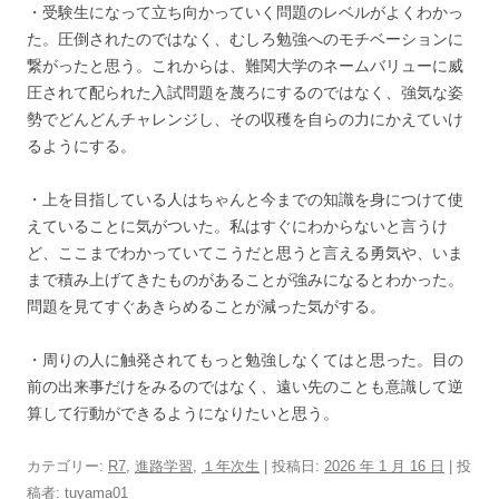
・受験生になって立ち向かっていく問題のレベルがよくわかっ
た。圧倒されたのではなく、むしろ勉強へのモチベーションに
繋がったと思う。これからは、難関大学のネームバリューに威
圧されて配られた入試問題を蔑ろにするのではなく、強気な姿
勢でどんどんチャレンジし、その収穫を自らの力にかえていけ
るようにする。
・上を目指している人はちゃんと今までの知識を身につけて使
えていることに気がついた。私はすぐにわからないと言うけ
ど、ここまでわかっていてこうだと思うと言える勇気や、いま
まで積み上げてきたものがあることが強みになるとわかった。
問題を見てすぐあきらめることが減った気がする。
・周りの人に触発されてもっと勉強しなくてはと思った。目の
前の出来事だけをみるのではなく、遠い先のことも意識して逆
算して行動ができるようになりたいと思う。
カテゴリー:
R7
,
進路学習
,
１年次生
| 投稿日:
2026 年 1 月 16 日
|
投
稿者:
tuyama01