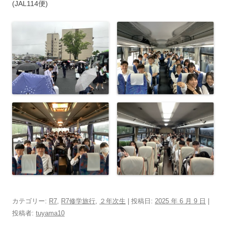
(JAL114便)
カテゴリー:
R7
,
R7修学旅行
,
２年次生
| 投稿日:
2025 年 6 月 9 日
|
投稿者:
tuyama10