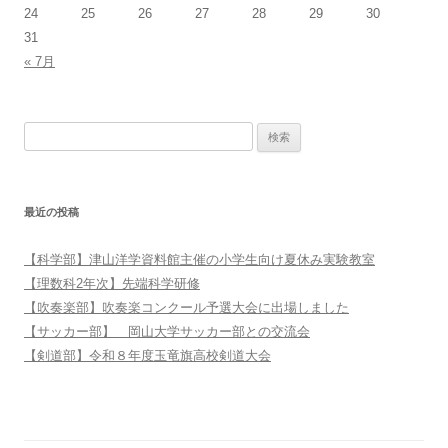
24
25
26
27
28
29
30
31
« 7月
検索:
最近の投稿
【科学部】津山洋学資料館主催の小学生向け夏休み実験教室
【理数科2年次】先端科学研修
【吹奏楽部】吹奏楽コンクール予選大会に出場しました
【サッカー部】 岡山大学サッカー部との交流会
【剣道部】令和８年度玉竜旗高校剣道大会