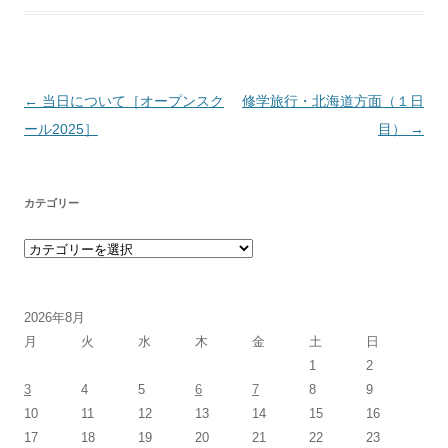
投稿ナビゲーション
←
当日について［オープンスク
修学旅行・北海道方面（１日
ール2025］
目）
→
カテゴリー
カテゴリー
2026年8月
月
火
水
木
金
土
日
1
2
3
4
5
6
7
8
9
10
11
12
13
14
15
16
17
18
19
20
21
22
23