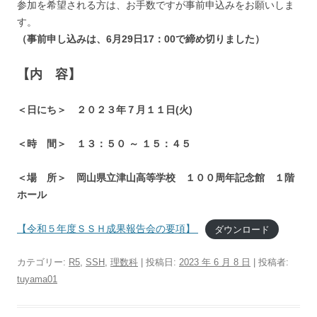
参加を希望される方は、お手数ですが事前申込みをお願いしま
す。
（事前申し込みは、6月29日17：00で締め切りました）
【内 容】
＜日にち＞ ２０２３年７月１１日(火)
＜時 間＞ １３：５０ ～ １５：４５
＜場 所＞ 岡山県立津山高等学校 １００周年記念館 １階
ホール
【令和５年度ＳＳＨ成果報告会の要項】
ダウンロード
カテゴリー:
R5
,
SSH
,
理数科
| 投稿日:
2023 年 6 月 8 日
|
投稿者:
tuyama01