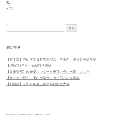
31
« 7月
検索:
最近の投稿
【科学部】津山洋学資料館主催の小学生向け夏休み実験教室
【理数科2年次】先端科学研修
【吹奏楽部】吹奏楽コンクール予選大会に出場しました
【サッカー部】 岡山大学サッカー部との交流会
【剣道部】令和８年度玉竜旗高校剣道大会