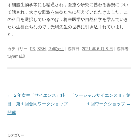
ず細胞生物学等にも精通され，医療や研究に携わる姿勢につい
て話され，大きな刺激を生徒たちに与えていただきました。こ
の科目を選択しているのは，将来医学や自然科学を学んでいき
たい生徒たちなので，光嶋先生の世界に引き込まれていまし
た。
カテゴリー:
R3
,
SSH
,
３年次生
| 投稿日:
2021 年 6 月 8 日
|
投稿者:
tuyama10
投稿ナビゲーション
←
２年次生「サイエンス」科
「ソーシャルサイエンスⅡ」第
目 第１回合同ワークショップ
１回ワークショップ
→
開催
カテゴリー