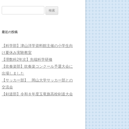
検索:
最近の投稿
【科学部】津山洋学資料館主催の小学生向
け夏休み実験教室
【理数科2年次】先端科学研修
【吹奏楽部】吹奏楽コンクール予選大会に
出場しました
【サッカー部】 岡山大学サッカー部との
交流会
【剣道部】令和８年度玉竜旗高校剣道大会