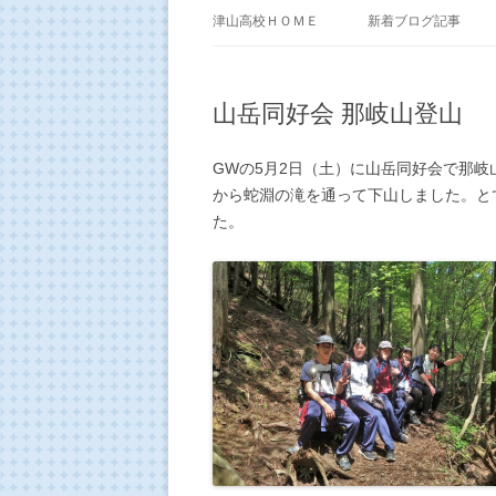
津山高校ＨＯＭＥ
新着ブログ記事
山岳同好会 那岐山登山
GWの5月2日（土）に山岳同好会で那岐
から蛇淵の滝を通って下山しました。と
た。