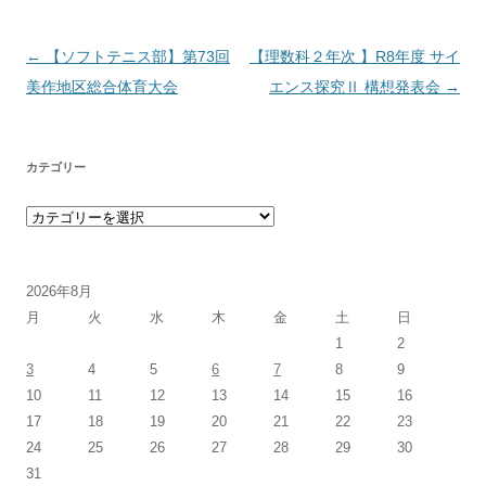
投稿ナビゲーション
←
【ソフトテニス部】第73回
【理数科２年次 】R8年度 サイ
美作地区総合体育大会
エンス探究Ⅱ 構想発表会
→
カテゴリー
カテゴリー
2026年8月
月
火
水
木
金
土
日
1
2
3
4
5
6
7
8
9
10
11
12
13
14
15
16
17
18
19
20
21
22
23
24
25
26
27
28
29
30
31