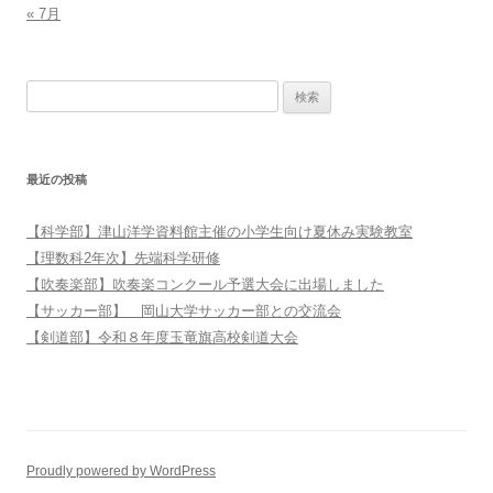
« 7月
検索:
最近の投稿
【科学部】津山洋学資料館主催の小学生向け夏休み実験教室
【理数科2年次】先端科学研修
【吹奏楽部】吹奏楽コンクール予選大会に出場しました
【サッカー部】 岡山大学サッカー部との交流会
【剣道部】令和８年度玉竜旗高校剣道大会
Proudly powered by WordPress